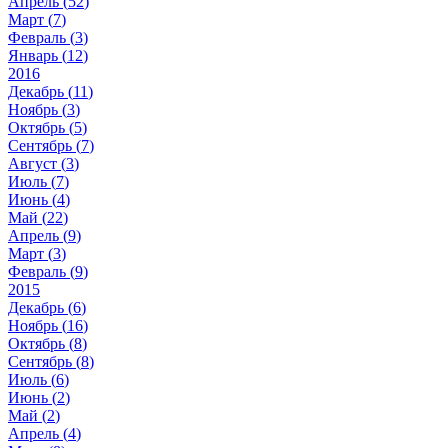
Апрель (
52
)
Март (
7
)
Февраль (
3
)
Январь (
12
)
2016
Декабрь (
11
)
Ноябрь (
3
)
Октябрь (
5
)
Сентябрь (
7
)
Август (
3
)
Июль (
7
)
Июнь (
4
)
Май (
22
)
Апрель (
9
)
Март (
3
)
Февраль (
9
)
2015
Декабрь (
6
)
Ноябрь (
16
)
Октябрь (
8
)
Сентябрь (
8
)
Июль (
6
)
Июнь (
2
)
Май (
2
)
Апрель (
4
)