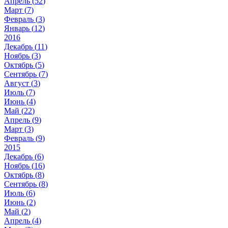
Апрель (
52
)
Март (
7
)
Февраль (
3
)
Январь (
12
)
2016
Декабрь (
11
)
Ноябрь (
3
)
Октябрь (
5
)
Сентябрь (
7
)
Август (
3
)
Июль (
7
)
Июнь (
4
)
Май (
22
)
Апрель (
9
)
Март (
3
)
Февраль (
9
)
2015
Декабрь (
6
)
Ноябрь (
16
)
Октябрь (
8
)
Сентябрь (
8
)
Июль (
6
)
Июнь (
2
)
Май (
2
)
Апрель (
4
)