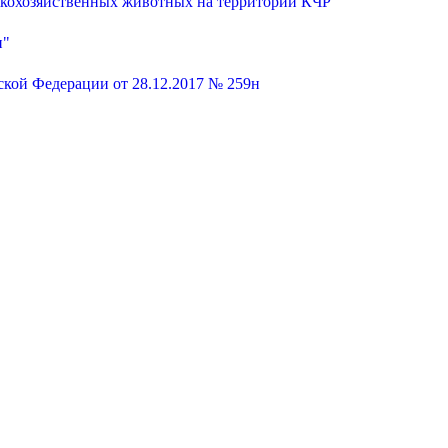
ьскохозяйственных животных на территории КЧР"
и"
кой Федерации от 28.12.2017 № 259н