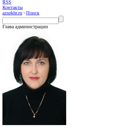
RSS
Контакты
azspkhr.ru
Поиск
Глава администрации