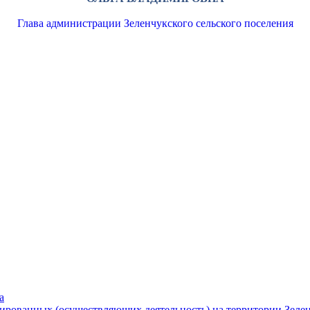
Глава администрации Зеленчукского сельского поселения
а
рированных (осуществляющих деятельность) на территории Зелен