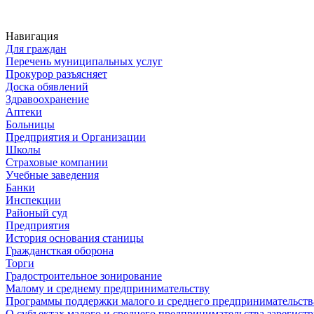
Навигация
Для граждан
Перечень муниципальных услуг
Прокурор разъясняет
Доска обявлений
Здравоохранение
Аптеки
Больницы
Предприятия и Организации
Школы
Страховые компании
Учебные заведения
Банки
Инспекции
Районый суд
Предприятия
История основания станицы
Граждансткая оборона
Торги
Градостроительное зонирование
Малому и среднему предпринимательству
Программы поддержки малого и среднего предпринимательств
О субъектах малого и среднего предпринимательства зарегист