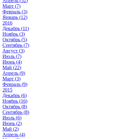
Апрель (
52
)
Март (
7
)
Февраль (
3
)
Январь (
12
)
2016
Декабрь (
11
)
Ноябрь (
3
)
Октябрь (
5
)
Сентябрь (
7
)
Август (
3
)
Июль (
7
)
Июнь (
4
)
Май (
22
)
Апрель (
9
)
Март (
3
)
Февраль (
9
)
2015
Декабрь (
6
)
Ноябрь (
16
)
Октябрь (
8
)
Сентябрь (
8
)
Июль (
6
)
Июнь (
2
)
Май (
2
)
Апрель (
4
)