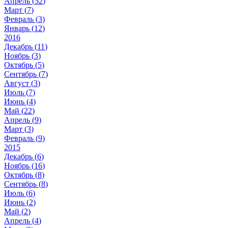
Апрель (
52
)
Март (
7
)
Февраль (
3
)
Январь (
12
)
2016
Декабрь (
11
)
Ноябрь (
3
)
Октябрь (
5
)
Сентябрь (
7
)
Август (
3
)
Июль (
7
)
Июнь (
4
)
Май (
22
)
Апрель (
9
)
Март (
3
)
Февраль (
9
)
2015
Декабрь (
6
)
Ноябрь (
16
)
Октябрь (
8
)
Сентябрь (
8
)
Июль (
6
)
Июнь (
2
)
Май (
2
)
Апрель (
4
)