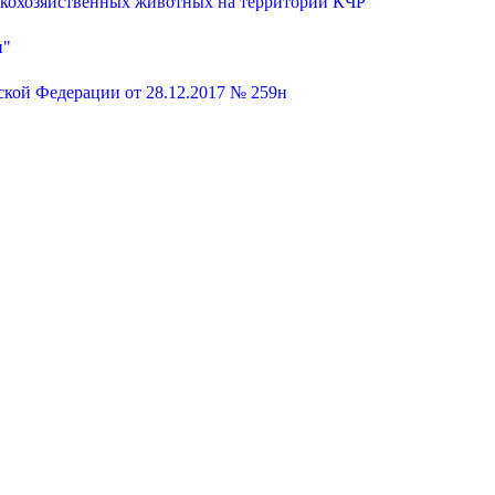
ьскохозяйственных животных на территории КЧР"
и"
кой Федерации от 28.12.2017 № 259н