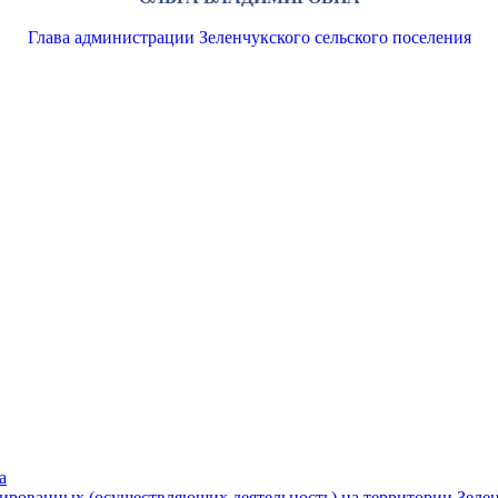
Глава администрации Зеленчукского сельского поселения
а
рированных (осуществляющих деятельность) на территории Зелен