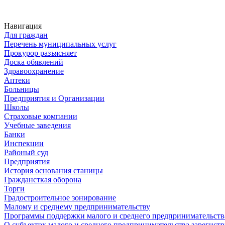
Навигация
Для граждан
Перечень муниципальных услуг
Прокурор разъясняет
Доска обявлений
Здравоохранение
Аптеки
Больницы
Предприятия и Организации
Школы
Страховые компании
Учебные заведения
Банки
Инспекции
Районый суд
Предприятия
История основания станицы
Граждансткая оборона
Торги
Градостроительное зонирование
Малому и среднему предпринимательству
Программы поддержки малого и среднего предпринимательств
О субъектах малого и среднего предпринимательства зарегист